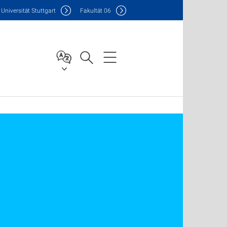
Uni
versität Stuttgart
F
akultät
06