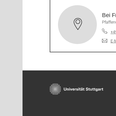
Bei F
Pfaffen
+4
E-