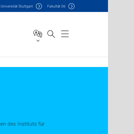
Uni
versität Stuttgart
F
akultät
06
n des Instituts für