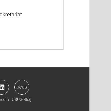
kretariat
kedIn
USUS-Blog