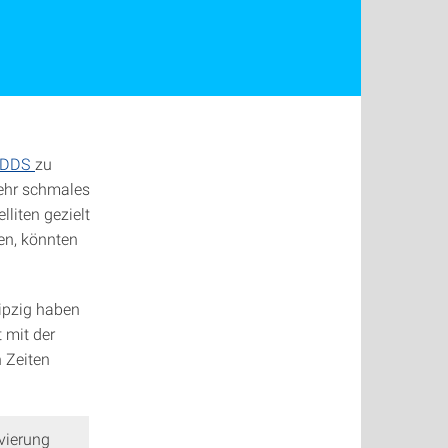
DDS
zu
sehr schmales
liten gezielt
en, könnten
ipzig haben
 mit der
 Zeiten
vierung