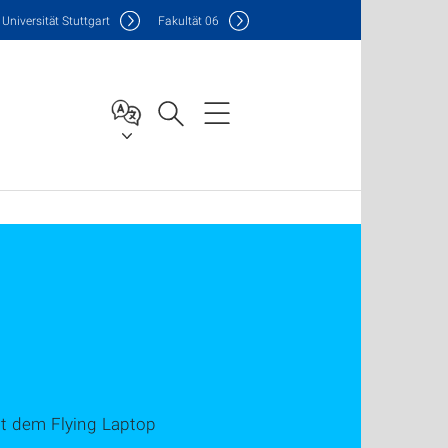
Uni
versität Stuttgart
F
akultät
06
it dem Flying Laptop