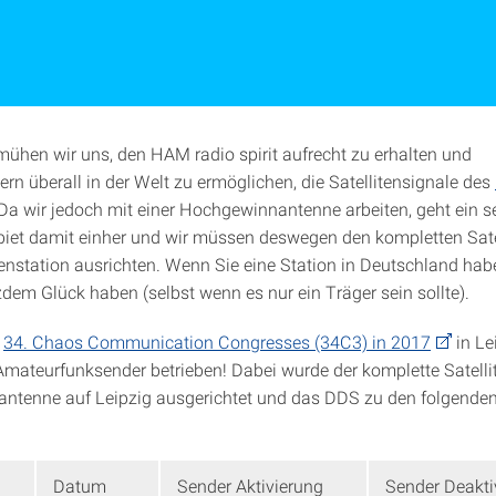
mühen wir uns, den HAM radio spirit aufrecht zu erhalten und
rn überall in der Welt zu ermöglichen, die Satellitensignale des
a wir jedoch mit einer Hochgewinnantenne arbeiten, geht ein 
iet damit einher und wir müssen deswegen den kompletten Satel
enstation ausrichten. Wenn Sie eine Station in Deutschland hab
zdem Glück haben (selbst wenn es nur ein Träger sein sollte).
s
34. Chaos Communication Congresses (34C3) in 2017
in Le
Amateurfunksender betrieben! Dabei wurde der komplette Satellit
tenne auf Leipzig ausgerichtet und das DDS zu den folgenden
Datum
Sender Aktivierung
Sender Deakti