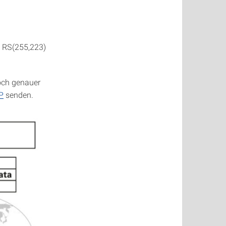
 RS(255,223)
noch genauer
P
senden.