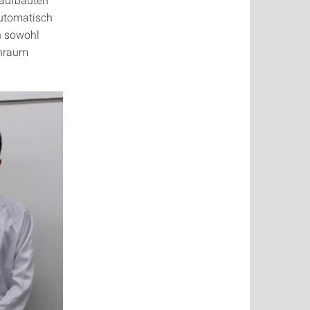
automatisch
n sowohl
inraum