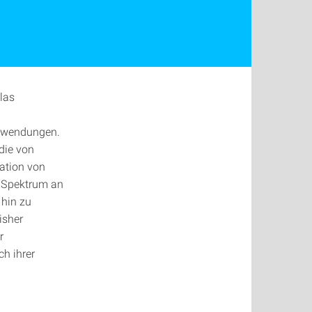
las
Anwendungen.
die von
nation von
s Spektrum an
 hin zu
isher
r
h ihrer