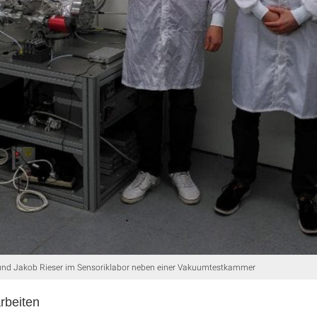
und Jakob Rieser im Sensoriklabor neben einer Vakuumtestkammer
rbeiten