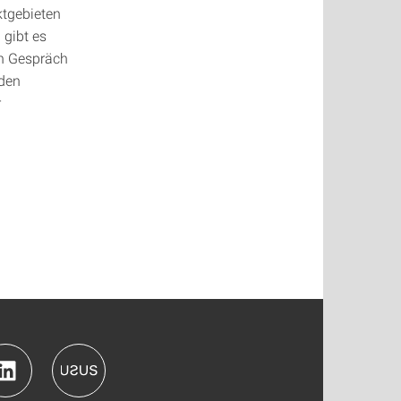
ktgebieten
 gibt es
en Gespräch
 den
r