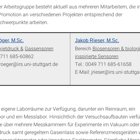
 Arbeitsgruppe besteht aktuell aus mehreren Mitarbeitern, die
) Promotion an verschiedenen Projekten entsprechend der
chwerpunkte arbeiten.
öger, M.Sc
.
Jakob Rieser, M.Sc
.
kjetdruck &
Gassensoren
Bereich
Biosensoren & biolog
9 711 685-60862
inspirierte Sensoren
roeger@irs.uni-stuttgart.de
Tel.: 0049 711 685-61658
E-Mail: jrieser@irs.uni-stuttga
 eigene Laborräume zur Verfügung, darunter ein Reinraum, ein
r und ein Messlabor. Hinsichtlich der Versuchsaufbauten verfü
pe über mehrere Messkammern für Experimente im Vakuum oder 
uck samt geregeltem Gaseinlass sowie Referenzmessgeräten 
ssenspektrometer oder Impedanz-Spektrometer. Sämtliche Mes