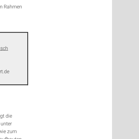
 im Rahmen
isch
rt.de
gt die
unter
wie zum
saufbauten