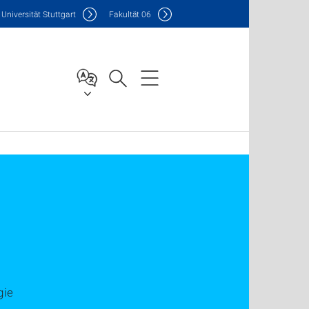
Uni
versität Stuttgart
F
akultät
06
gie