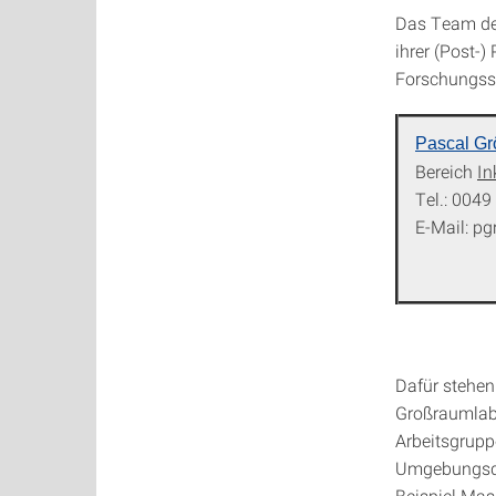
Das Team der
ihrer (Post-
Forschungss
Pascal Gr
Bereich
In
Tel.: 004
E-Mail: pg
Dafür stehen
Großraumlabo
Arbeitsgrup
Umgebungsdr
Beispiel Ma