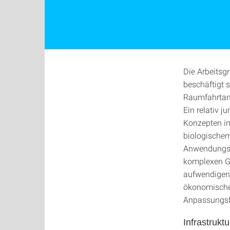
Die Arbeitsg
beschäftigt 
Raumfahrtan
Ein relativ j
Konzepten in
biologischem
Anwendungsge
komplexen Ge
aufwendigen 
ökonomischen
Anpassungsfä
Infrastrukt