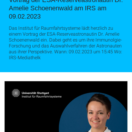
Amelie Schoenenwald am IRS am
09.02.2023
Das Institut für Raumfahrtsysteme lädt herzlich zu
einem Vortrag der ESA-Reserveastronautin Dr. Amelie
Schoenenwald ein. Dabei geht es um ihre Immunolgie-
Forschung und das Auswahlverfahren der Astronauten
aus ihrer Perspektive. Wann: 09.02.2023 um 15:45 Wo:
IRS-Mediathelk