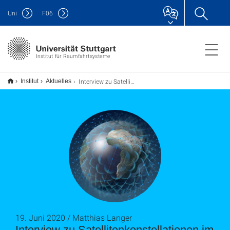
Uni
F
06
Institut für Raumfahrtsysteme
Interview zu Satellitenkonstellationen im All
Institut
Aktuelles
19. Juni 2020 / Matthias Langer
Interview zu Satellitenkonstellationen im