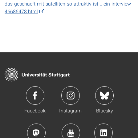
das-geschaeft-mit-satelliten-so-attraktiv-ist-_-ein-interview-
46686478.html
Facebook
Instagram
Bluesky