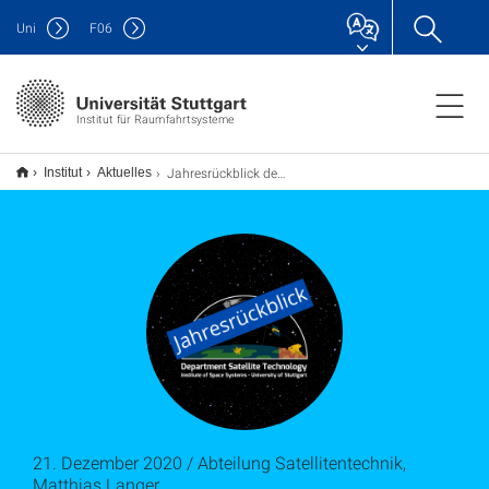
Uni
F
06
Institut für Raumfahrtsysteme
Jahresrückblick der Abteilung Satellitentechnik
Institut
Aktuelles
21. Dezember 2020 / Abteilung Satellitentechnik,
Matthias Langer