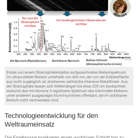
Erstes von einem Stratosphärenballon aufgezeichnetes Meteorspektrum.
Im ultravioletten Bereich unterhalb von 400 nm, der von der Erdoberfläche
aus nicht zugänglich ist, erscheinen zahlreiche intensive Metalllinien. Aus
der Stratosphäre lassen sich Wellenlängen bis etwa 200 nm beobachten,
wodurch das mit Morana 3 registrierte Spektrum des Geminiden‑Meteors
unter anderem ausgeprägte Aluminiumlinien offenbart, die im sichtbaren
Bereich nicht nachweisbar sind.
Technologieentwicklung für den
Weltraumeinsatz
Die Ergebnisse markieren einen wichtigen Schritt hin zu