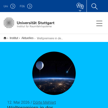
Uni
F
06
Institut für Raumfahrtsysteme
Weltpremiere in der Atmosphärenforschung: Erstes ultraviolettes Meteorspektrum aus der Stratosphäre
Institut
Aktuelles
12. Mai 2026 /
Dörte Mehlert
Weltpremiere in der