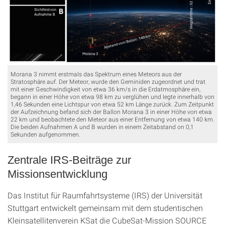
Morana 3 nimmt erstmals das Spektrum eines Meteors aus der
Stratosphäre auf. Der Meteor, wurde den Geminiden zugeordnet und trat
mit einer Geschwindigkeit von etwa 36 km/s in die Erdatmosphäre ein,
begann in einer Höhe von etwa 98 km zu verglühen und legte innerhalb von
1,46 Sekunden eine Lichtspur von etwa 52 km Länge zurück. Zum Zeitpunkt
der Aufzeichnung befand sich der Ballon Morana 3 in einer Höhe von etwa
22 km und beobachtete den Meteor aus einer Entfernung von etwa 140 km.
Die beiden Aufnahmen A und B wurden in einem Zeitabstand on 0,1
Sekunden aufgenommen.
Zentrale IRS-Beiträge zur
Missionsentwicklung
Das Institut für Raumfahrtsysteme (IRS) der Universität
Stuttgart entwickelt gemeinsam mit dem studentischen
Kleinsatellitenverein KSat die CubeSat-Mission SOURCE