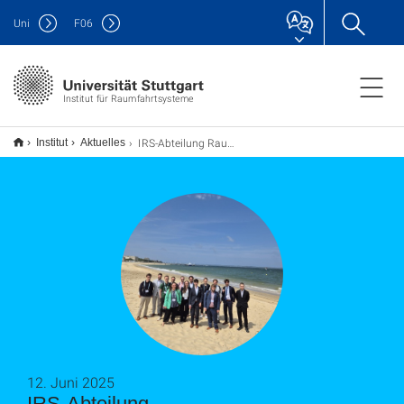
Uni
F
06
Institut für Raumfahrtsysteme
IRS-Abteilung Raumtransporttechnologie bei der 3. Flight Vehicles, Aerothermodynamics and Re-entry Konferenz
Institut
Aktuelles
12. Juni 2025
IRS-Abteilung